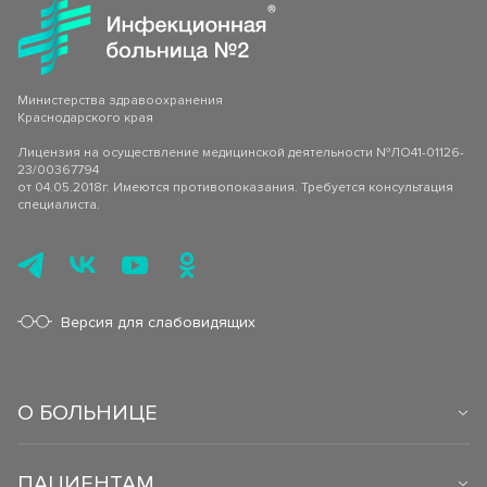
Клинико-диагностическая лаборатория (КДЛ)
Страховые медицинские организации
Спектр клинических и биохимический анализов
Инфекционное отделение №8
СВО
Стационарное лечение инфекционных болезней
Министерства здравоохранения
Как сообщить об отсутствии медицинского документа
Краснодарского края
Лицензия на осуществление медицинской деятельности №ЛО41-01126-
23/00367794
от 04.05.2018г. Имеются противопоказания. Требуется консультация
специалиста.
Версия для слабовидящих
О БОЛЬНИЦЕ
ПАЦИЕНТАМ