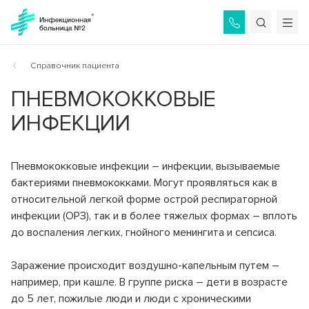
Назад
Назад
Назад
Назад
О БОЛЬНИЦЕ
ОТДЕЛЕНИЯ
УСЛУГИ
ПАЦИЕНТАМ
Справочник пациента
ПНЕВМОКОККОВЫЕ
Общая информация
Приёмное отделение
Услуги ОМС
Как связаться с врачами?
ИНФЕКЦИИ
Консультации и диагностика
История больницы
Платные услуги по направлениям
Как найти пациента?
Инфекционное отделение №1
Пневмококковые инфекции – инфекции, вызываемые
Стационарное лечение инфекционных болезней
Администрация
Стоимость платных услуг
Памятка сопровождающим
бактериями пневмококками. Могут проявляться как в
относительной легкой форме острой респираторной
Инфекционное отделение №2
Специалисты
Дополнительные услуги
Справочник пациента
инфекции (ОРЗ), так и в более тяжелых формах – вплоть
Стационарное лечение инфекционных болезней
до воспаления легких, гнойного менингита и сепсиса.
Вакансии
Порядок госпитализации
Инфекционное отделение №3
Стационарное лечение инфекционных болезней
Режим работы
Отзывы пациентов
Заражение происходит воздушно-капельным путем –
например, при кашле. В группе риска – дети в возрасте
Инфекционное отделение №4
Контролирующие органы
Коронавирус COVID-19
до 5 лет, пожилые люди и люди с хроническими
Стационарное лечение инфекционных болезней