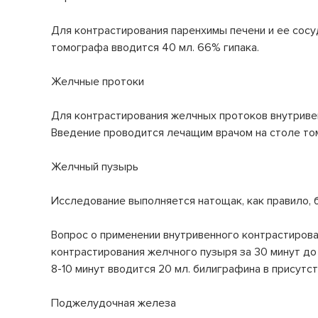
Микробиологические исследования
Страховые медицинские организации
Клинико-диагностическая лаборатория
Для контрастирования паренхимы печени и ее сосу
(КДЛ)
томографа вводится 40 мл. 66% гипака.
Спектр клинических и биохимический анализов
СВО
Желчные протоки
Инфекционное отделение №8
Как сообщить об отсутствии
Стационарное лечение инфекционных болезней
медицинского документа
Для контрастирования желчных протоков внутривен
Введение проводится лечащим врачом на столе то
Желчный пузырь
Исследование выполняется натощак, как правило, 
Вопрос о применении внутривенного контрастирова
контрастирования желчного пузыря за 30 минут до
8-10 минут вводится 20 мл. билиграфина в присутс
Поджелудочная железа