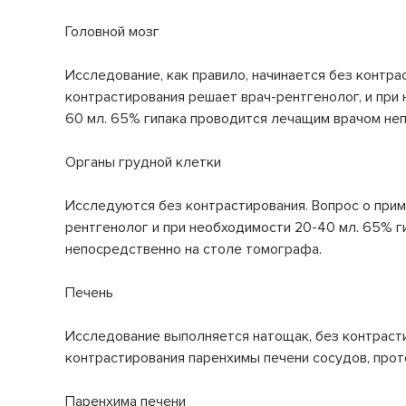
Реквизиты
Оценка качества услуг
Инфекционное отделение №5
Головной мозг
Стационарное лечение инфекционных болезней
Лицензии и документы
Вопросы и ответы
Исследование, как правило, начинается без контра
Инфекционное отделение №6
Новости
Правила внутреннего распорядка
контрастирования решает врач-рентгенолог, и при
Стационарное лечение инфекционных болезней
60 мл. 65% гипака проводится лечащим врачом не
Инфекционное отделение №7
События
График приема по личным вопросам
Стационарное лечение инфекционных болезней
Органы грудной клетки
Партнерам
Лекарственное обеспечение
Консультативно-диагностическое
отделение
Исследуются без контрастирования. Вопрос о прим
Сервис и качество
Гарантии и права граждан на бесплатную
Эндоскопия
рентгенолог и при необходимости 20-40 мл. 65% г
медицинскую помощь
непосредственно на столе томографа.
Отделение реанимации и интенсивной
Информация Минздрава
терапии (ОРИТ)
Печень
Специалисты анестезиологи и реаниматологи
Правила подготовки к диагностическим
исследованиям
Патологоанатомическое отделение
Исследование выполняется натощак, без контрасти
Специалист патологоанатом
контрастирования паренхимы печени сосудов, прот
Обратная связь
Бактериологическая лаборатория
Паренхима печени
Перечень ЖНВЛ