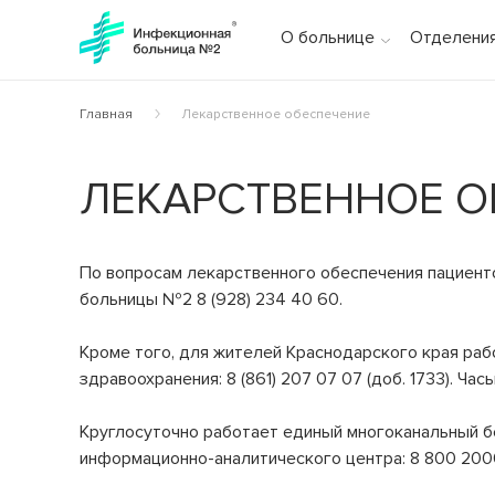
Назад
Назад
Назад
Назад
О больнице
Отделени
О БОЛЬНИЦЕ
ОТДЕЛЕНИЯ
УСЛУГИ
ПАЦИЕНТАМ
Главная
Лекарственное обеспечение
ЛЕКАРСТВЕННОЕ О
Общая информация
Приёмное отделение
Услуги ОМС
Как связаться с врачами?
Консультации и диагностика
История больницы
Платные услуги по направлениям
Как найти пациента?
Инфекционное отделение №1
По вопросам лекарственного обеспечения пациент
Стационарное лечение инфекционных болезней
Администрация
Стоимость платных услуг
Памятка сопровождающим
больницы №2 8 (928) 234 40 60.
Инфекционное отделение №2
Специалисты
Дополнительные услуги
Справочник пациента
Стационарное лечение инфекционных болезней
Кроме того, для жителей Краснодарского края раб
Вакансии
Порядок госпитализации
здравоохранения: 8 (861) 207 07 07 (доб. 1733). Час
Инфекционное отделение №3
Стационарное лечение инфекционных болезней
Режим работы
Отзывы пациентов
Круглосуточно работает единый многоканальный б
Инфекционное отделение №4
информационно-аналитического центра: 8 800 200
Контролирующие органы
Коронавирус COVID-19
Стационарное лечение инфекционных болезней