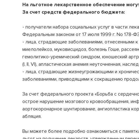
На льготное лекарственное обеспечение могу
Реквизиты
Оценка качества услуг
Инфекционное отделение №5
За счет средств федерального бюджета:
Стационарное лечение инфекционных болезней
Лицензии и документы
Вопросы и ответы
Инфекционное отделение №6
- получатели набора социальных услуг в части лек
Новости
Правила внутреннего распорядка
Стационарное лечение инфекционных болезней
Федеральным законом от 17 июля 1999 г. No 178-ФЗ
- лица, страдающие заболеваниями, отнесенными к
Инфекционное отделение №7
События
График приема по личным вопросам
миелолейкоз, муковисцидоз, болезнь Гоше, рассеян
Стационарное лечение инфекционных болезней
гемолитико-уремический синдром, юношеский артр
Партнерам
Лекарственное обеспечение
(I, II, VI), апластическая анемия неуточненная, насле
Консультативно-диагностическое
отделение
- лица, страдающие жизнеугрожающими и хрониче
Сервис и качество
Гарантии и права граждан на бесплатную
Эндоскопия
медицинскую помощь
заболеваниями, приводящими к сокращению продол
Отделение реанимации и интенсивной
Информация Минздрава
За счет федерального проекта «Борьба с сердечн
терапии (ОРИТ)
острое нарушение мозгового кровообращения, ин
Специалисты анестезиологи и реаниматологи
Правила подготовки к диагностическим
аортокоронарное шунтирование, ангиопластика кор
исследованиям
Патологоанатомическое отделение
абляция.
Специалист патологоанатом
Обратная связь
Вы можете более подробно ознакомиться с памятк
Бактериологическая лаборатория
Перечень ЖНВЛ
льгот на получение лекарств, утвержденным пере