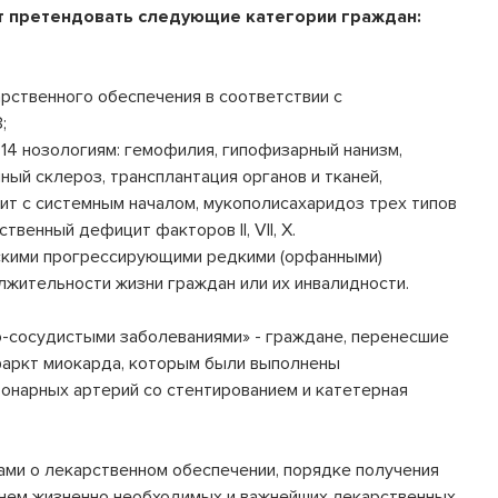
т претендовать следующие категории граждан:
арственного обеспечения в соответствии с
;
 14 нозологиям: гемофилия, гипофизарный нанизм,
ный склероз, трансплантация органов и тканей,
ит с системным началом, мукополисахаридоз трех типов
дственный дефицит факторов II, VII, X.
скими прогрессирующими редкими (орфанными)
жительности жизни граждан или их инвалидности.
о-сосудистыми заболеваниями» - граждане, перенесшие
фаркт миокарда, которым были выполнены
онарных артерий со стентированием и катетерная
ами о лекарственном обеспечении, порядке получения
чнем жизненно необходимых и важнейших лекарственных