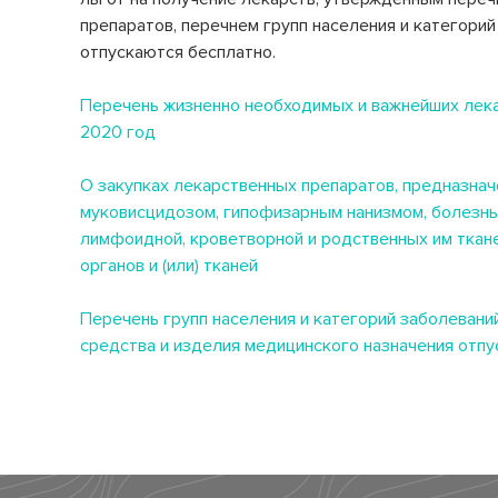
Микробиологические исследования
препаратов, перечнем групп населения и категори
Страховые медицинские организации
Клинико-диагностическая лаборатория
отпускаются бесплатно.
(КДЛ)
Спектр клинических и биохимический анализов
СВО
Перечень жизненно необходимых и важнейших лека
2020 год
Инфекционное отделение №8
Как сообщить об отсутствии
Стационарное лечение инфекционных болезней
медицинского документа
О закупках лекарственных препаратов, предназнач
муковисцидозом, гипофизарным нанизмом, болезнь
лимфоидной, кроветворной и родственных им ткане
органов и (или) тканей
Перечень групп населения и категорий заболевани
средства и изделия медицинского назначения отпу