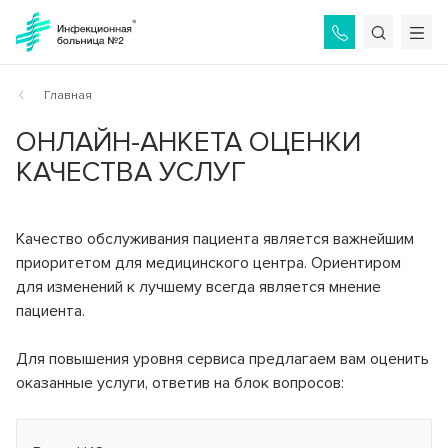
Назад
Назад
Назад
Назад
О БОЛЬНИЦЕ
ОТДЕЛЕНИЯ
УСЛУГИ
ПАЦИЕНТАМ
Главная
ОНЛАЙН-АНКЕТА ОЦЕНКИ
КАЧЕСТВА УСЛУГ
Общая информация
Приёмное отделение
Услуги ОМС
Как связаться с врачами?
Консультации и диагностика
История больницы
Платные услуги по направлениям
Как найти пациента?
Инфекционное отделение №1
Качество обслуживания пациента является важнейшим
Стационарное лечение инфекционных болезней
Администрация
Стоимость платных услуг
Памятка сопровождающим
приоритетом для медицинского центра. Ориентиром
для изменений к лучшему всегда является мнение
Инфекционное отделение №2
Специалисты
Дополнительные услуги
Справочник пациента
пациента.
Стационарное лечение инфекционных болезней
Вакансии
Порядок госпитализации
Инфекционное отделение №3
Для повышения уровня сервиса предлагаем вам оценить
Стационарное лечение инфекционных болезней
оказанные услуги, ответив на блок вопросов:
Режим работы
Отзывы пациентов
Инфекционное отделение №4
Контролирующие органы
Коронавирус COVID-19
Стационарное лечение инфекционных болезней