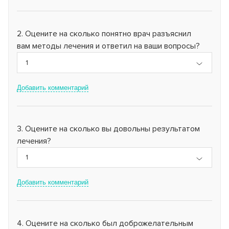
Клинико-диагностическая лаборатория (КДЛ)
Страховые медицинские организации
Спектр клинических и биохимический анализов
Инфекционное отделение №8
СВО
Оцените на сколько понятно врач разъяснил
Стационарное лечение инфекционных болезней
вам методы лечения и ответил на ваши вопросы?
Как сообщить об отсутствии медицинского документа
1
Добавить комментарий
Оцените на сколько вы довольны результатом
лечения?
1
Добавить комментарий
Оцените на сколько был доброжелательным