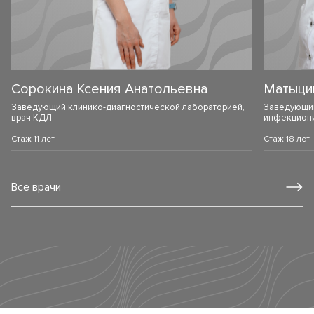
Сорокина Ксения Анатольевна
Матыци
Заведующий клинико-диагностической лабораторией,
Заведующий
врач КДЛ
инфекцион
Стаж
11
лет
Стаж
18
лет
Все врачи