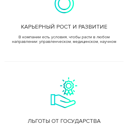
Клинико-диагностическая лаборатория (КДЛ)
Страховые медицинские организации
Спектр клинических и биохимический анализов
Инфекционное отделение №8
СВО
Стационарное лечение инфекционных болезней
КАРЬЕРНЫЙ РОСТ И РАЗВИТИЕ
Как сообщить об отсутствии медицинского документа
В компании есть условия, чтобы расти в любом
направлении: управленческом, медицинском, научном
ЛЬГОТЫ ОТ ГОСУДАРСТВА