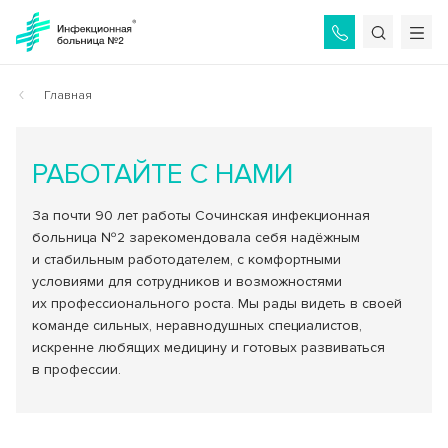
Назад
Назад
Назад
Назад
О БОЛЬНИЦЕ
ОТДЕЛЕНИЯ
УСЛУГИ
ПАЦИЕНТАМ
Главная
РАБОТАЙТЕ С НАМИ
Общая информация
Приёмное отделение
Услуги ОМС
Как связаться с врачами?
Консультации и диагностика
История больницы
Платные услуги по направлениям
Как найти пациента?
За почти 90 лет работы Сочинская инфекционная
Инфекционное отделение №1
больница №2 зарекомендовала себя надёжным
Стационарное лечение инфекционных болезней
Администрация
Стоимость платных услуг
Памятка сопровождающим
и стабильным работодателем, с комфортными
условиями для сотрудников и возможностями
Инфекционное отделение №2
Специалисты
Дополнительные услуги
Справочник пациента
их профессионального роста. Мы рады видеть в своей
Стационарное лечение инфекционных болезней
команде сильных, неравнодушных специалистов,
Вакансии
Порядок госпитализации
искренне любящих медицину и готовых развиваться
Инфекционное отделение №3
в профессии.
Стационарное лечение инфекционных болезней
Режим работы
Отзывы пациентов
Инфекционное отделение №4
Контролирующие органы
Коронавирус COVID-19
Стационарное лечение инфекционных болезней