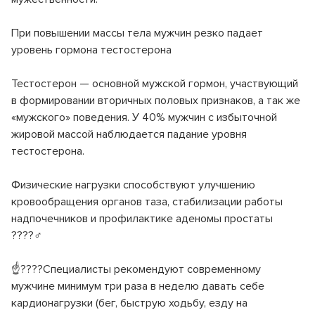
Клинико-диагностическая лаборатория (КДЛ)
Страховые медицинские организации
Спектр клинических и биохимический анализов
При повышении массы тела мужчин резко падает
Инфекционное отделение №8
СВО
уровень гормона тестостерона
Стационарное лечение инфекционных болезней
Как сообщить об отсутствии медицинского документа
Тестостерон — основной мужской гормон, участвующий
в формировании вторичных половых признаков, а так же
«мужского» поведения. У 40% мужчин с избыточной
жировой массой наблюдается падание уровня
тестостерона.
Физические нагрузки способствуют улучшению
кровообращения органов таза, стабилизации работы
надпочечников и профилактике аденомы простаты
????‍♂️
☝????Специалисты рекомендуют современному
мужчине минимум три раза в неделю давать себе
кардионагрузки (бег, быструю ходьбу, езду на