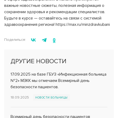
важные новостные сюжеты, полезная информация о
Реквизиты
Оценка качества услуг
Инфекционное отделение №5
сохранении здоровья и рекомендации специалистов.
Стационарное лечение инфекционных болезней
Лицензии и документы
Вопросы и ответы
Будьте в курсе — оставайтесь на связи с системой
Инфекционное отделение №6
здравоохранения региона! https://max.ru/minzdravkubani
Новости
Правила внутреннего распорядка
Стационарное лечение инфекционных болезней
Инфекционное отделение №7
События
График приема по личным вопросам
Поделиться:
Стационарное лечение инфекционных болезней
Партнерам
Лекарственное обеспечение
Консультативно-диагностическое отделение
ДРУГИЕ НОВОСТИ
Эндоскопия
Сервис и качество
Гарантии и права граждан на бесплатную медицинскую
помощь
Отделение реанимации и интенсивной терапии (ОРИТ)
17.09.2025 на базе ГБУЗ «Инфекционная больница
Специалисты анестезиологи и реаниматологи
Информация Минздрава
№2» МЗКК мы отмечаем Всемирный день
Патологоанатомическое отделение
безопасности пациентов.
Правила подготовки к диагностическим исследованиям
Специалист патологоанатом
18.09.2025
НОВОСТИ БОЛЬНИЦЫ
Обратная связь
Бактериологическая лаборатория
Микробиологические исследования
Перечень ЖНВЛ
Всемирный день безопасности пациентов