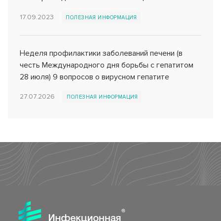
Клинико-диагностическая лаборатория (КДЛ)
Страховые медицинские организации
Спектр клинических и биохимический анализов
17.09.2023
ПОЛЕЗНАЯ ИНФОРМАЦИЯ
Инфекционное отделение №8
СВО
Стационарное лечение инфекционных болезней
Как сообщить об отсутствии медицинского документа
Неделя профилактики заболеваний печени (в
честь Международного дня борьбы с гепатитом
28 июля) 9 вопросов о вирусном гепатите
27.07.2026
ПОЛЕЗНАЯ ИНФОРМАЦИЯ