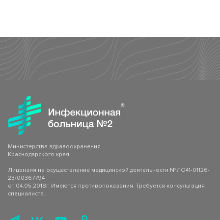
Клинико-диагностическая лаборатория (КДЛ)
Страховые медицинские организации
Спектр клинических и биохимический анализов
Инфекционное отделение №8
СВО
Стационарное лечение инфекционных болезней
Как сообщить об отсутствии медицинского документа
Министерства здравоохранения
Краснодарского края
Лицензия на осуществление медицинской деятельности №ЛО41-01126-
23/00367794
от 04.05.2018г. Имеются противопоказания. Требуется консультация
специалиста.