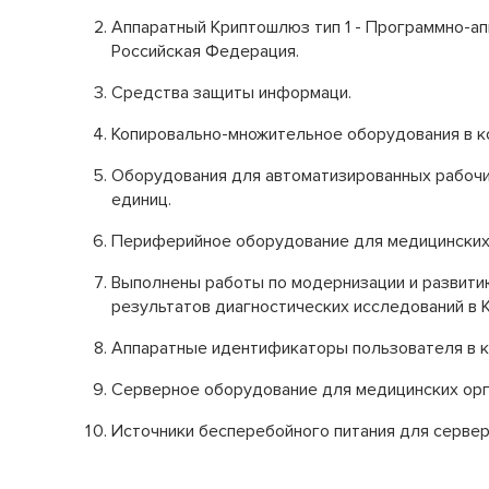
Микробиологические исследования
Аппаратный Криптошлюз тип 1 - Программно-ап
Страховые медицинские организации
Клинико-диагностическая лаборатория
Российская Федерация.
(КДЛ)
Спектр клинических и биохимический анализов
СВО
Средства защиты информаци.
Инфекционное отделение №8
Копировально-множительное оборудования в к
Как сообщить об отсутствии
Стационарное лечение инфекционных болезней
медицинского документа
Оборудования для автоматизированных рабочи
единиц.
Периферийное оборудование для медицинских 
Выполнены работы по модернизации и развити
результатов диагностических исследований в 
Аппаратные идентификаторы пользователя в к
Серверное оборудование для медицинских орг
Источники бесперебойного питания для сервер