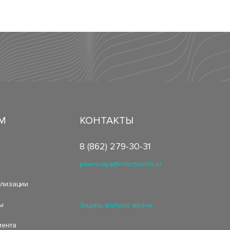
М
КОНТАКТЫ
8 (862) 279-30-31
priemnaya@infectsochi.ru
ализации
ы
Задать вопрос врачу
иента