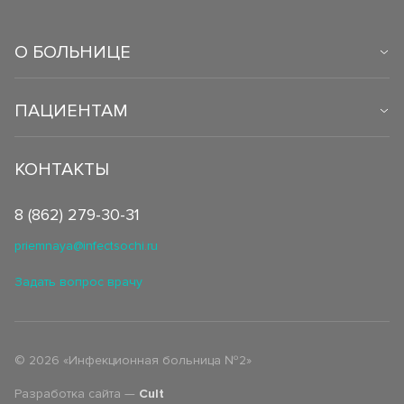
Клинико-диагностическая лаборатория (КДЛ)
Страховые медицинские организации
Спектр клинических и биохимический анализов
О БОЛЬНИЦЕ
Инфекционное отделение №8
СВО
Стационарное лечение инфекционных болезней
Как сообщить об отсутствии медицинского документа
ПАЦИЕНТАМ
КОНТАКТЫ
8 (862) 279-30-31
priemnaya@infectsochi.ru
Задать вопрос врачу
©
2026
«Инфекционная больница №2»
Разработка сайта —
Cult