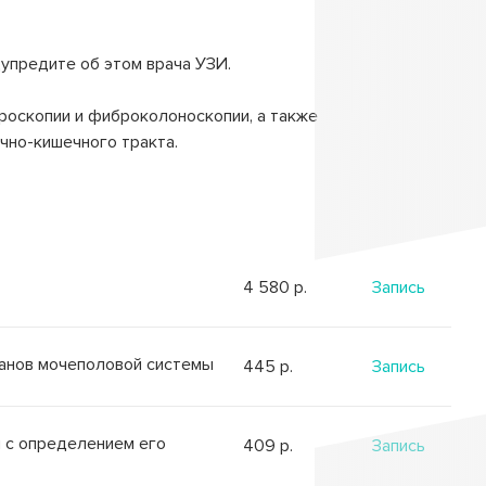
упредите об этом врача УЗИ.
оскопии и фиброколоноскопии, а также
чно-кишечного тракта.
4 580 p.
Запись
ганов мочеполовой системы
445 p.
Запись
 с определением его
409 p.
Запись