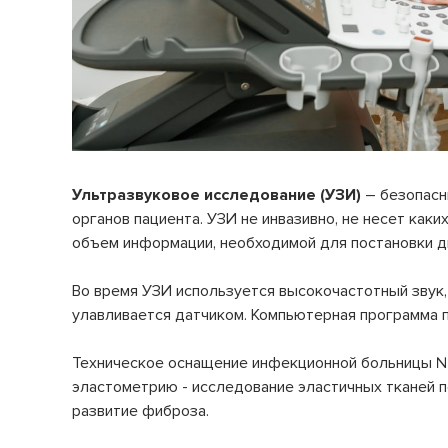
Микробиологические исследования
Страховые медицинские организации
Клинико-диагностическая лаборатория
(КДЛ)
Спектр клинических и биохимический анализов
СВО
Инфекционное отделение №8
Как сообщить об отсутствии
Стационарное лечение инфекционных болезней
медицинского документа
Ультразвуковое исследование (УЗИ)
– безопасн
органов пациента. УЗИ не инвазивно, не несет как
объем информации, необходимой для постановки д
Во время УЗИ используется высокочастотный звук,
улавливается датчиком. Компьютерная программа п
Техническое оснащение инфекционной больницы №2
эластометрию - исследование эластичных тканей п
развитие фиброза.