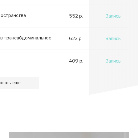
ространства
552 p.
Запись
ов трансабдоминальное
623 p.
Запись
409 p.
Запись
азать еще