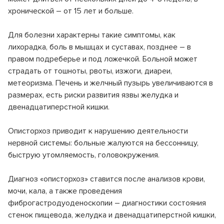
Реквизиты
Оценка качества услуг
хронической – от 15 лет и больше.
Инфекционное отделение №5
Стационарное лечение инфекционных болезней
Лицензии и документы
Вопросы и ответы
Для болезни характерны такие симптомы, как
Инфекционное отделение №6
лихорадка, боль в мышцах и суставах, позднее – в
Новости
Правила внутреннего распорядка
Стационарное лечение инфекционных болезней
правом подреберье и под ложечкой. Больной может
страдать от тошноты, рвоты, изжоги, диареи,
Инфекционное отделение №7
События
График приема по личным вопросам
метеоризма. Печень и желчный пузырь увеличиваются в
Стационарное лечение инфекционных болезней
размерах, есть риски развития язвы желудка и
Партнерам
Лекарственное обеспечение
Консультативно-диагностическое отделение
двенадцатиперстной кишки.
Эндоскопия
Сервис и качество
Гарантии и права граждан на бесплатную медицинскую
помощь
Описторхоз приводит к нарушению деятельности
Отделение реанимации и интенсивной терапии (ОРИТ)
нервной системы: больные жалуются на бессонницу,
Специалисты анестезиологи и реаниматологи
Информация Минздрава
быструю утомляемость, головокружения.
Патологоанатомическое отделение
Правила подготовки к диагностическим исследованиям
Специалист патологоанатом
Диагноз «описторхоз» ставится после анализов крови,
мочи, кала, а также проведения
Обратная связь
Бактериологическая лаборатория
фиброгастродуоденоскопии – диагностики состояния
Микробиологические исследования
Перечень ЖНВЛ
стенок пищевода, желудка и двенадцатиперстной кишки,