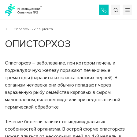
Назад
Назад
Назад
Назад
О БОЛЬНИЦЕ
ОТДЕЛЕНИЯ
УСЛУГИ
ПАЦИЕНТАМ
Справочник пациента
ОПИСТОРХОЗ
Общая информация
Приёмное отделение
Услуги ОМС
Как связаться с врачами?
Консультации и диагностика
Описторхоз – заболевание, при котором печень и
История больницы
Платные услуги по направлениям
Как найти пациента?
Инфекционное отделение №1
поджелудочную железу поражают печеночные
Стационарное лечение инфекционных болезней
трематоды (паразиты из класса плоских червей). В
Администрация
Стоимость платных услуг
Памятка сопровождающим
организм человека они обычно попадают через
Инфекционное отделение №2
Специалисты
Дополнительные услуги
Справочник пациента
зараженную рыбу семейства карповых в сыром,
Стационарное лечение инфекционных болезней
малосоленом, вяленом виде или при недостаточной
Вакансии
Порядок госпитализации
термической обработке.
Инфекционное отделение №3
Стационарное лечение инфекционных болезней
Режим работы
Отзывы пациентов
Течение болезни зависит от индивидуальных
Инфекционное отделение №4
особенностей организма. В острой форме описторхоз
Контролирующие органы
Коронавирус COVID-19
Стационарное лечение инфекционных болезней
может длиться от нескольких дней до 4-8 недель, в