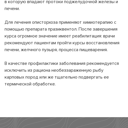
Клинико-диагностическая лаборатория (КДЛ)
в которую впадают протоки поджелудочной железы и
Страховые медицинские организации
Спектр клинических и биохимический анализов
печени.
Инфекционное отделение №8
СВО
Для лечения описторхоза применяют химиотерапию с
Стационарное лечение инфекционных болезней
помощью препарата празиквентол. После завершения
Как сообщить об отсутствии медицинского документа
курса огромное значение имеет реабилитация: врачи
рекомендуют пациентам пройти курсы восстановления
печени, желчного пузыря, процесса пищеварения.
В качестве профилактики заболевания рекомендуется
исключить из рациона необеззараженную рыбу
карповых пород или же тщательно подвергать ее
термической обработке.