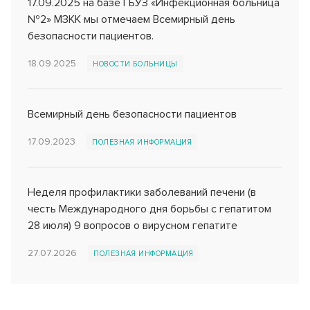
17.09.2025 на базе ГБУЗ «Инфекционная больница
Реквизиты
Оценка качества услуг
Инфекционное отделение №5
№2» МЗКК мы отмечаем Всемирный день
Стационарное лечение инфекционных болезней
безопасности пациентов.
Лицензии и документы
Вопросы и ответы
Инфекционное отделение №6
18.09.2025
НОВОСТИ БОЛЬНИЦЫ
Новости
Правила внутреннего распорядка
Стационарное лечение инфекционных болезней
Инфекционное отделение №7
События
График приема по личным вопросам
Всемирный день безопасности пациентов
Стационарное лечение инфекционных болезней
Партнерам
Лекарственное обеспечение
17.09.2023
Консультативно-диагностическое отделение
ПОЛЕЗНАЯ ИНФОРМАЦИЯ
Эндоскопия
Сервис и качество
Гарантии и права граждан на бесплатную медицинскую
помощь
Отделение реанимации и интенсивной терапии (ОРИТ)
Неделя профилактики заболеваний печени (в
Специалисты анестезиологи и реаниматологи
Информация Минздрава
честь Международного дня борьбы с гепатитом
28 июля) 9 вопросов о вирусном гепатите
Патологоанатомическое отделение
Правила подготовки к диагностическим исследованиям
Специалист патологоанатом
27.07.2026
ПОЛЕЗНАЯ ИНФОРМАЦИЯ
Обратная связь
Бактериологическая лаборатория
Микробиологические исследования
Перечень ЖНВЛ