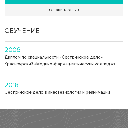
Клинико-диагностическая лаборатория (КДЛ)
Страховые медицинские организации
Спектр клинических и биохимический анализов
Оставить отзыв
Инфекционное отделение №8
СВО
Стационарное лечение инфекционных болезней
ОБУЧЕНИЕ
Как сообщить об отсутствии медицинского документа
2006
Диплом по специальности «Сестринское дело»
Красноярский «Медико-фармацевтический колледж»
2018
Сестринское дело в анестезиологии и реанимации