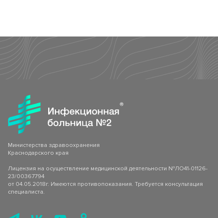
Клинико-диагностическая лаборатория (КДЛ)
Страховые медицинские организации
Спектр клинических и биохимический анализов
Инфекционное отделение №8
СВО
Стационарное лечение инфекционных болезней
Как сообщить об отсутствии медицинского документа
Министерства здравоохранения
Краснодарского края
Лицензия на осуществление медицинской деятельности №ЛО41-01126-
23/00367794
от 04.05.2018г. Имеются противопоказания. Требуется консультация
специалиста.