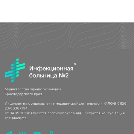
Клинико-диагностическая лаборатория (КДЛ)
Страховые медицинские организации
Спектр клинических и биохимический анализов
Инфекционное отделение №8
СВО
Стационарное лечение инфекционных болезней
Как сообщить об отсутствии медицинского документа
Министерства здравоохранения
Краснодарского края
Лицензия на осуществление медицинской деятельности №ЛО41-01126-
23/00367794
от 04.05.2018г. Имеются противопоказания. Требуется консультация
специалиста.