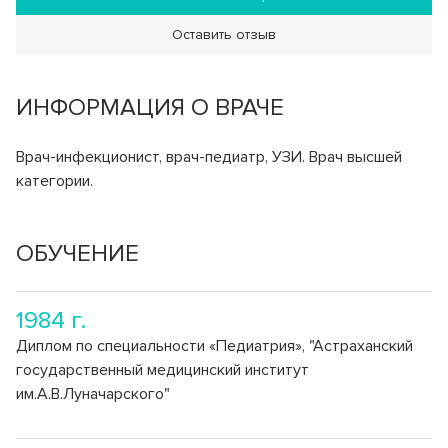
Клинико-диагностическая лаборатория (КДЛ)
Страховые медицинские организации
Спектр клинических и биохимический анализов
Оставить отзыв
Инфекционное отделение №8
СВО
Стационарное лечение инфекционных болезней
ИНФОРМАЦИЯ О ВРАЧЕ
Как сообщить об отсутствии медицинского документа
Врач-инфекционист, врач-педиатр, УЗИ. Врач высшей
категории.
ОБУЧЕНИЕ
1984 г.
Диплом по специальности «Педиатрия», "Астраханский
государственный медицинский институт
им.А.В.Луначарского"