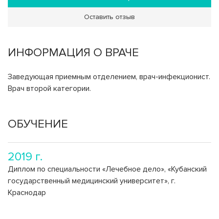
Клинико-диагностическая лаборатория (КДЛ)
Страховые медицинские организации
Спектр клинических и биохимический анализов
Оставить отзыв
Инфекционное отделение №8
СВО
Стационарное лечение инфекционных болезней
ИНФОРМАЦИЯ О ВРАЧЕ
Как сообщить об отсутствии медицинского документа
Заведующая приемным отделением, врач-инфекционист.
Врач второй категории.
ОБУЧЕНИЕ
2019 г.
Диплом по специальности «Лечебное дело», «Кубанский
государственный медицинский университет», г.
Краснодар