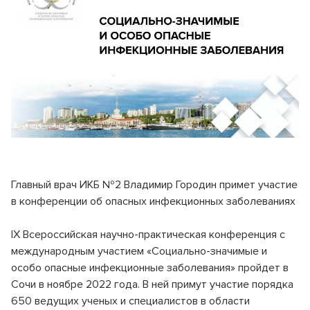
Реквизиты
Оценка качества услуг
Инфекционное отделение №5
Стационарное лечение инфекционных болезней
Лицензии и документы
Вопросы и ответы
Инфекционное отделение №6
Новости
Правила внутреннего распорядка
Стационарное лечение инфекционных болезней
Инфекционное отделение №7
События
График приема по личным вопросам
Стационарное лечение инфекционных болезней
Партнерам
Лекарственное обеспечение
Консультативно-диагностическое отделение
Эндоскопия
Сервис и качество
Гарантии и права граждан на бесплатную медицинскую
помощь
Главный врач ИКБ №2 Владимир Городин примет участие
Отделение реанимации и интенсивной терапии (ОРИТ)
в конференции об опасных инфекционных заболеваниях
Специалисты анестезиологи и реаниматологи
Информация Минздрава
Патологоанатомическое отделение
IX Всероссийская научно-практическая конференция с
Правила подготовки к диагностическим исследованиям
Специалист патологоанатом
международным участием «Социально-значимые и
Обратная связь
особо опасные инфекционные заболевания» пройдет в
Бактериологическая лаборатория
Сочи в ноябре 2022 года. В ней примут участие порядка
Микробиологические исследования
Перечень ЖНВЛ
650 ведущих ученых и специалистов в области