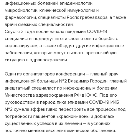
Клинико-диагностическая лаборатория (КДЛ)
инфекционных болезней, эпидемиологии,
Страховые медицинские организации
Спектр клинических и биохимический анализов
микробиологии, клинической иммунологии и
фармакологии, специалисты Роспотребнадзора, а также
Инфекционное отделение №8
СВО
врачи смежных специальностей.
Стационарное лечение инфекционных болезней
Спустя 2 года после начала пандемии COVID-19
Как сообщить об отсутствии медицинского документа
специалисты подведут итоги своего опыта борьбы с
коронавирусом, а также обсудят другие инфекционные
заболевания, которые могут вызвать чрезвычайную
ситуацию в здравоохранении.
Один из организаторов конференции – главный врач
инфекционной больницы №2 Владимир Городин, главный
внештатный специалист по инфекционным болезням
Министерства здравоохранения РФ в ЮФО. Под его
руководством в период пика эпидемии COVID-19 ИКБ
№2 сумела эффективно перестроить все процессы под
потребности пациентов «красной» зоны и добилась
существенных успехов в их лечении – в условиях
постоянно меняющейся эпидемической обстановки.